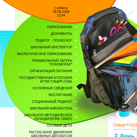
Суббота
08.08.2026
12:04
ОБРАЗОВАНИЕ
ДОКУМЕНТЫ
ПЕДАГОГ - ПСИХОЛОГ
ШКОЛЬНЫЙ ИНСПЕКТОР
ЭКОЛОГИЧЕСКОЕ ОБРАЗОВАНИЕ
ПРИШКОЛЬНЫЙ ЛАГЕРЬ
"ЛУКОМОРЬЕ"
ОРГАНИЗАЦИЯ ПИТАНИЯ
ГОСУДАРСТВЕННАЯ ИТОГОВАЯ
АТТЕСТАЦИЯ (ГИА)
ОСНОВНЫЕ СВЕДЕНИЯ
ВОСПИТАНИЕ
СОЦИАЛЬНЫЙ ПЕДАГОГ
ШКОЛЬНАЯ БИБЛИОТЕКА
ШКОЛЬНОЕ МЕТОДИЧЕСКОЕ
ОБЪЕДИНЕНИЕ (ШМО)
Главная
»
2024
ОСОБЫЕ ДЕТИ
РАСПИСАНИЕ ДВИЖЕНИЯ
День
ШКОЛЬНЫХ АВТОБУСОВ