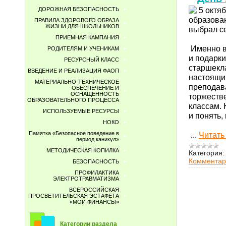
5 октяб
ДОРОЖНАЯ БЕЗОПАСНОСТЬ
образован
ПРАВИЛА ЗДОРОВОГО ОБРАЗА
ЖИЗНИ ДЛЯ ШКОЛЬНИКОВ
выбрал с
ПРИЕМНАЯ КАМПАНИЯ
Именно в 
РОДИТЕЛЯМ И УЧЕНИКАМ
и подарки
РЕСУРСНЫЙ КЛАСС
старшекла
ВВЕДЕНИЕ И РЕАЛИЗАЦИЯ ФАОП
настоящий
МАТЕРИАЛЬНО-ТЕХНИЧЕСКОЕ
преподав
ОБЕСПЕЧЕНИЕ И
ОСНАЩЕННОСТЬ
торжеств
ОБРАЗОВАТЕЛЬНОГО ПРОЦЕССА
классам. 
ИСПОЛЬЗУЕМЫЕ РЕСУРСЫ
и понять,
НОКО
...
Читать
Памятка «Безопасное поведение в
период каникул»
МЕТОДИЧЕСКАЯ КОПИЛКА
Категория:
Комментар
БЕЗОПАСНОСТЬ
ПРОФИЛАКТИКА
ЭЛЕКТРОТРАВМАТИЗМА
ВСЕРОССИЙСКАЯ
ПРОСВЕТИТЕЛЬСКАЯ ЭСТАФЕТА
«МОИ ФИНАНСЫ»
Категории раздела