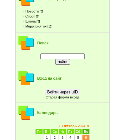
Новости
[5]
Спорт
[3]
Школа
[5]
Мероприятия
[12]
Поиск
Вход на сайт
Войти через uID
Старая форма входа
Календарь
«
Октябрь 2024
»
Пн
Вт
Ср
Чт
Пт
Сб
Вс
1
2
3
4
5
6