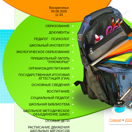
Воскресенье
09.08.2026
11:33
ОБРАЗОВАНИЕ
ДОКУМЕНТЫ
ПЕДАГОГ - ПСИХОЛОГ
ШКОЛЬНЫЙ ИНСПЕКТОР
ЭКОЛОГИЧЕСКОЕ ОБРАЗОВАНИЕ
ПРИШКОЛЬНЫЙ ЛАГЕРЬ
"ЛУКОМОРЬЕ"
ОРГАНИЗАЦИЯ ПИТАНИЯ
ГОСУДАРСТВЕННАЯ ИТОГОВАЯ
АТТЕСТАЦИЯ (ГИА)
ОСНОВНЫЕ СВЕДЕНИЯ
ВОСПИТАНИЕ
СОЦИАЛЬНЫЙ ПЕДАГОГ
ШКОЛЬНАЯ БИБЛИОТЕКА
ШКОЛЬНОЕ МЕТОДИЧЕСКОЕ
ОБЪЕДИНЕНИЕ (ШМО)
Главная
»
2025
ОСОБЫЕ ДЕТИ
РАСПИСАНИЕ ДВИЖЕНИЯ
ШКОЛЬНЫХ АВТОБУСОВ